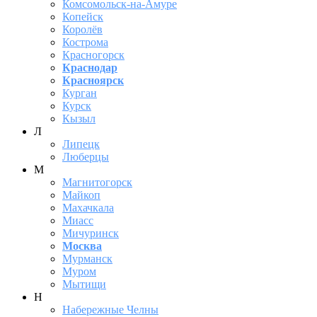
Комсомольск-на-Амуре
Копейск
Королёв
Кострома
Красногорск
Краснодар
Красноярск
Курган
Курск
Кызыл
Л
Липецк
Люберцы
М
Магнитогорск
Майкоп
Махачкала
Миасс
Мичуринск
Москва
Мурманск
Муром
Мытищи
Н
Набережные Челны