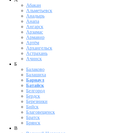
Абакан
Альметьевск
Анадырь
Анапа
Ангарск
Арзамас
Армавир
Артём
Архангельск
Астрахань
Ачинск
Б
Балаково
Балашиха
Барнаул
Батайск
Белгород
Бердск
Березники
Бийск
Благовещенск
Братск
Брянск
В