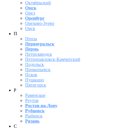
Октябрьский
Омск
Орел
Оренбург
Орехово-Зуево
Орск
П
Пенза
Первоуральск
Пермь
Петрозаводск
Петропавловск-Камчатский
Подольск
Прокопьевск
Псков
Пушкино
Пятигорск
Р
Раменское
Реутов
Ростов-на-Дону
Рубцовск
Рыбинск
Рязань
С