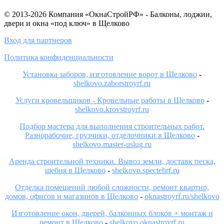
© 2013-2026 Компания «ОкнаСтройРФ» - Балконы, лоджии,
двери и окна «под ключ» в Щелково
Вход для партнеров
Политика конфиденциальности
Установка заборов, изготовление ворот в Щелково
-
shelkovo.zaborstroyrf.ru
Услуги кровельщиков - Кровельные работы в Щелково
-
shelkovo.krovstroyrf.ru
Подбор мастера для выполнения строительных работ.
Разнорабочие, грузчики, отделочники в Щелково
-
shelkovo.master-uslug.ru
Аренда строительной техники. Вывоз земли, доставк песка,
щебня в Щелково
-
shelkovo.spectehrf.ru
Отделка помещений любой сложности, ремонт квартир,
домов, офисов и магазинов в Щелково
-
oknastroyrf.ru/shelkovo
Изготовление окон, дверей, балконных блоков + монтаж и
ремонт в Щелково
-
shelkovo.oknastroyrf.ru