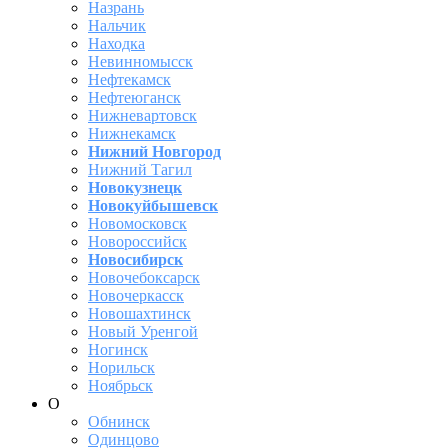
Назрань
Нальчик
Находка
Невинномысск
Нефтекамск
Нефтеюганск
Нижневартовск
Нижнекамск
Нижний Новгород
Нижний Тагил
Новокузнецк
Новокуйбышевск
Новомосковск
Новороссийск
Новосибирск
Новочебоксарск
Новочеркасск
Новошахтинск
Новый Уренгой
Ногинск
Норильск
Ноябрьск
О
Обнинск
Одинцово