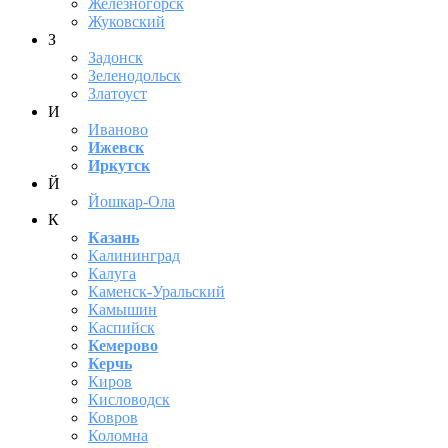
Железногорск
Жуковский
З
Задонск
Зеленодольск
Златоуст
И
Иваново
Ижевск
Иркутск
Й
Йошкар-Ола
К
Казань
Калининград
Калуга
Каменск-Уральский
Камышин
Каспийск
Кемерово
Керчь
Киров
Кисловодск
Ковров
Коломна