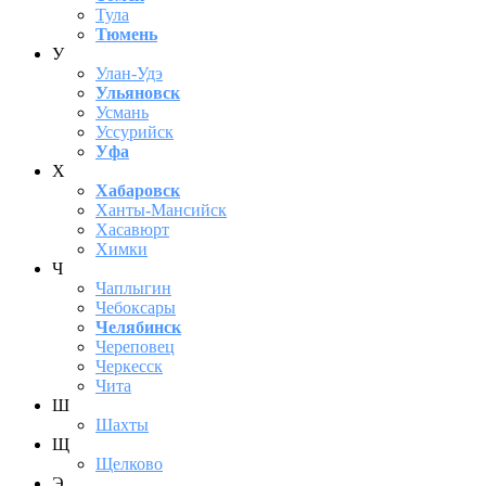
Тула
Тюмень
У
Улан-Удэ
Ульяновск
Усмань
Уссурийск
Уфа
Х
Хабаровск
Ханты-Мансийск
Хасавюрт
Химки
Ч
Чаплыгин
Чебоксары
Челябинск
Череповец
Черкесск
Чита
Ш
Шахты
Щ
Щелково
Э