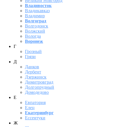
Великий Новгород
Владивосток
Владикавказ
Владимир
Волгоград
Волгодонск
Волжский
Вологда
Воронеж
Г
Грозный
Грязи
Д
Данков
Дербент
Дзержинск
Димитровград
Долгопрудный
Домодедово
Е
Евпатория
Елец
Екатеринбург
Ессентуки
Ж