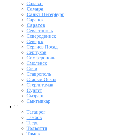
Салават
Самара
Санкт-Петербург
Саранск
Саратов
Севастополь
Северодвинск
Северск
Сергиев Посад
Серпухов
Симферополь
Смоленск
Сочи
Ставрополь
Старый Оскол
Стерлитамак
Сургут
Сызрань
Сыктывкар
Т
Таганрог
Тамбов
Тверь
Тольятти
Томск